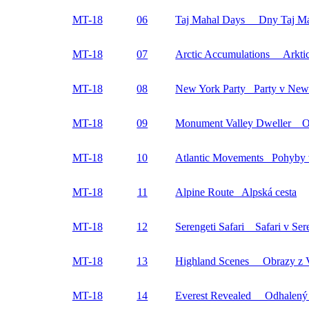
MT-18
06
Taj Mahal Days Dny Taj M
MT-18
07
Arctic Accumulations Arkti
MT-18
08
New York Party Party v New
MT-18
09
Monument Valley Dweller O
MT-18
10
Atlantic Movements Pohyby v
MT-18
11
Alpine Route Alpská cesta
MT-18
12
Serengeti Safari Safari v Ser
MT-18
13
Highland Scenes Obrazy z 
MT-18
14
Everest Revealed Odhalený 