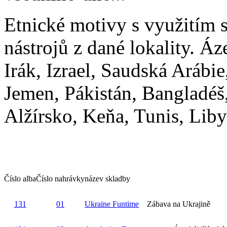
Etnické motivy s využitím 
nástrojů z dané lokality. Áz
Irák, Izrael, Saudská Arábie
Jemen, Pákistán, Bangladéš
Alžírsko, Keňa, Tunis, Liby
Číslo alba
Číslo nahrávky
název skladby
131
01
Ukraine Funtime
Zábava na Ukrajině