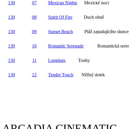
130
07
Mexican Nights
Mexické noci
130
08
Spirit Of Fire
Duch ohně
130
09
Sunset Beach
Pláž zapadajícího slunce
130
10
Romantic Serenade
Romantická seren
130
11
Longings
Touhy
130
12
Tender Touch
Něžný dotek
ARCADIA CINEMATIC