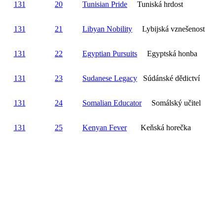
131
20
Tunisian Pride
Tuniská hrdost
131
21
Libyan Nobility
Lybijská vznešenost
131
22
Egyptian Pursuits
Egyptská honba
131
23
Sudanese Legacy
Súdánské dědictví
131
24
Somalian Educator
Somálský učitel
131
25
Kenyan Fever
Keňská horečka