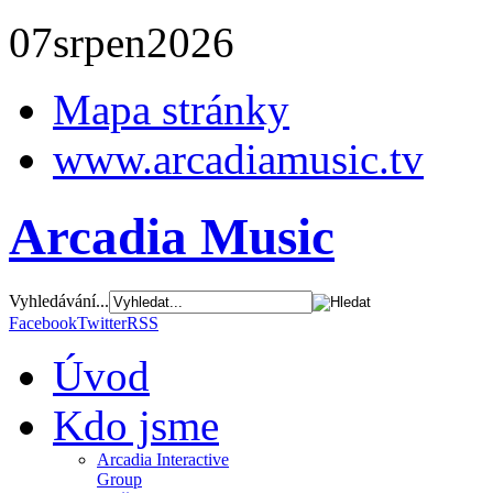
07
srpen
2026
Mapa stránky
www.arcadiamusic.tv
Arcadia Music
Vyhledávání...
Facebook
Twitter
RSS
Úvod
Kdo jsme
Arcadia Interactive
Group