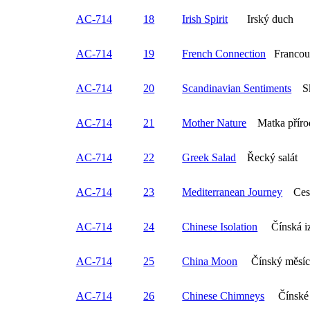
AC-714
18
Irish Spirit
Irský duch
AC-714
19
French Connection
Francouz
AC-714
20
Scandinavian Sentiments
Ska
AC-714
21
Mother Nature
Matka příro
AC-714
22
Greek Salad
Řecký salát
AC-714
23
Mediterranean Journey
Cesta
AC-714
24
Chinese Isolation
Čínská iz
AC-714
25
China Moon
Čínský měsí
AC-714
26
Chinese Chimneys
Čínské 