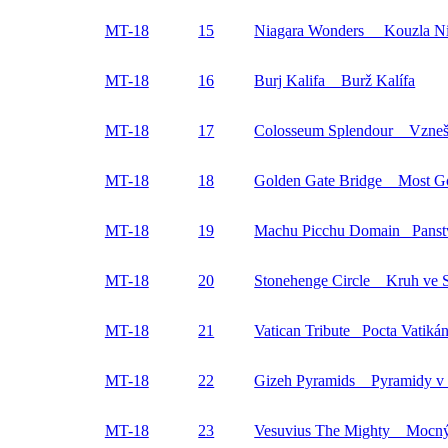
MT-18
15
Niagara Wonders Kouzla Ni
MT-18
16
Burj Kalifa Burž Kalífa
MT-18
17
Colosseum Splendour Vzneš
MT-18
18
Golden Gate Bridge Most G
MT-18
19
Machu Picchu Domain Panst
MT-18
20
Stonehenge Circle Kruh ve 
MT-18
21
Vatican Tribute Pocta Vatiká
MT-18
22
Gizeh Pyramids Pyramidy v
MT-18
23
Vesuvius The Mighty Mocný