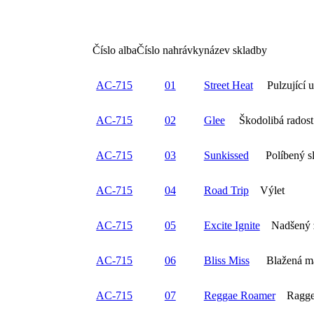
Číslo alba
Číslo nahrávky
název skladby
AC-715
01
Street Heat
Pulzující ul
AC-715
02
Glee
Škodolibá radost
AC-715
03
Sunkissed
Políbený s
AC-715
04
Road Trip
Výlet
AC-715
05
Excite Ignite
Nadšený z
AC-715
06
Bliss Miss
Blažená m
AC-715
07
Reggae Roamer
Raggea