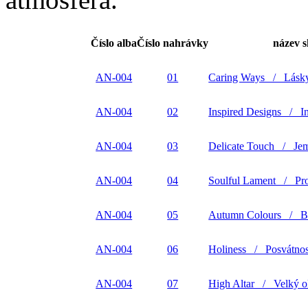
Číslo alba
Číslo nahrávky
název 
AN-004
01
Caring Ways / Lásk
AN-004
02
Inspired Designs / Ins
AN-004
03
Delicate Touch / Je
AN-004
04
Soulful Lament / Pro
AN-004
05
Autumn Colours / B
AN-004
06
Holiness / Posvátnos
AN-004
07
High Altar / Velký ol