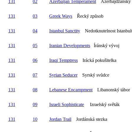
131
02
Azerbaijan Temperament
Ázerbájdžánský 
131
03
Greek Ways
Řecký způsob
131
04
Istanbul Sanctity
Nedotknutelnost Istanbul
131
05
Iranian Developments
Íránský vývoj
131
06
Iraqi Temptress
Irácká pokušitelka
131
07
Syrian Seducer
Syrský svůdce
131
08
Lebanese Encampment
Libanonský tábor
131
09
Israeli Sophisticate
Izraelský světák
131
10
Jordan Trail
Jordánská stezka