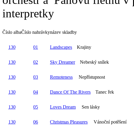
interpretky
Číslo alba
Číslo nahrávky
název skladby
130
01
Landscapes
Krajiny
130
02
Sky Dreamer
Nebeský snílek
130
03
Remoteness
Nepřístupnost
130
04
Dance Of The Rivers
Tanec řek
130
05
Loves Dream
Sen lásky
130
06
Christmas Pleasures
Vánoční potěšení