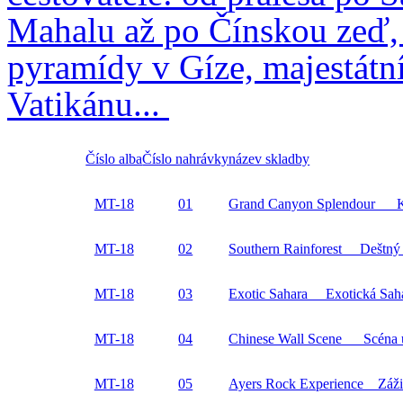
Mahalu až po Čínskou zeď,
pyramídy v Gíze, majestátn
Vatikánu...
Číslo alba
Číslo nahrávky
název skladby
MT-18
01
Grand Canyon Splendour Kr
MT-18
02
Southern Rainforest Deštný p
MT-18
03
Exotic Sahara Exotická Sah
MT-18
04
Chinese Wall Scene Scéna u
MT-18
05
Ayers Rock Experience Záži