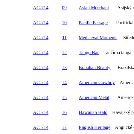
AC-714
09
Asian Merchant
Asijský o
AC-714
10
Pacific Passage
Pacifická 
AC-714
11
Mediaeval Moments
Středo
AC-714
12
Tango Bar
Tančírna tanga
AC-714
13
Brazilian Beauty
Brazilská
AC-714
14
American Cowboy
Americk
AC-714
15
American Metal
Americké 
AC-714
16
Hawaiian Halo
Havajský p
AC-714
17
English Heritage
Anglické d