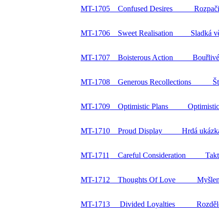
MT-17
05
Confused Desires Rozpačitá
MT-17
06
Sweet Realisation Sladká v
MT-17
07
Boisterous Action Bouřlivé 
MT-17
08
Generous Recollections Ště
MT-17
09
Optimistic Plans Optimistick
MT-17
10
Proud Display Hrdá ukázk
MT-17
11
Careful Consideration Taktn
MT-17
12
Thoughts Of Love Myšlenky
MT-17
13
Divided Loyalties Rozdělen