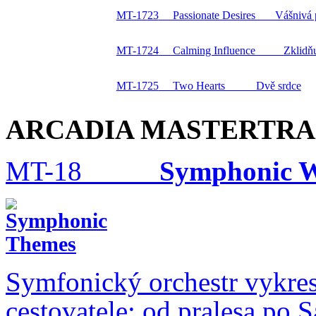
MT-17
23
Passionate Desires Vášnivá p
MT-17
24
Calming Influence Zklidňují
MT-17
25
Two Hearts Dvě srdce
ARCADIA MASTERTR
MT-18
Symphonic 
Symfonický orchestr vykres
cestovatele: od pralesa po S