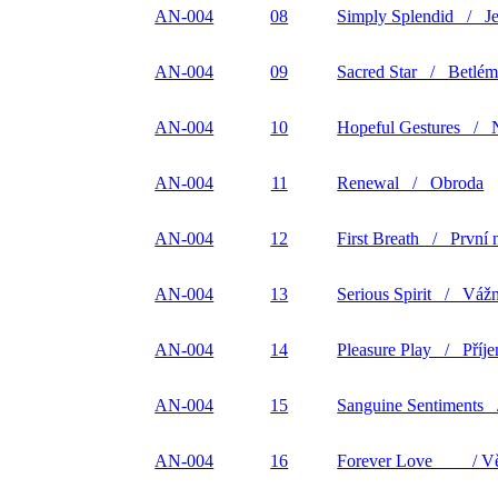
AN-004
08
Simply Splendid / J
AN-004
09
Sacred Star / Betlém
AN-004
10
Hopeful Gestures / N
AN-004
11
Renewal / Obroda
AN-004
12
First Breath / První 
AN-004
13
Serious Spirit / Váž
AN-004
14
Pleasure Play / Příje
AN-004
15
Sanguine Sentiments 
AN-004
16
Forever Love / Věč