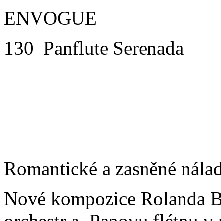
ENVOGUE
130 Panflute Serenada
Romantické a zasněné nálad
Nové kompozice Rolanda B
orchestr a Panovu flétnu v 