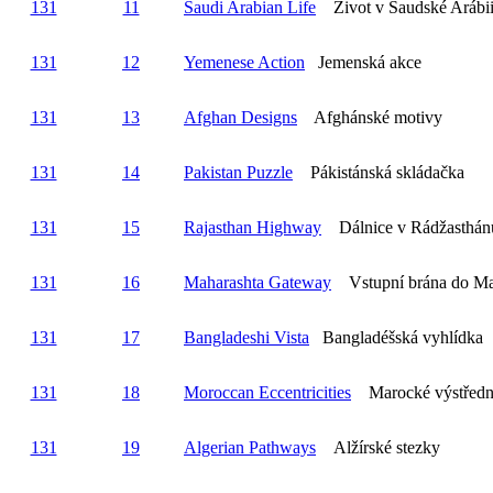
131
11
Saudi Arabian Life
Život v Saudské Arábi
131
12
Yemenese Action
Jemenská akce
131
13
Afghan Designs
Afghánské motivy
131
14
Pakistan Puzzle
Pákistánská skládačka
131
15
Rajasthan Highway
Dálnice v Rádžasthán
131
16
Maharashta Gateway
Vstupní brána do Ma
131
17
Bangladeshi Vista
Bangladéšská vyhlídka
131
18
Moroccan Eccentricities
Marocké výstředn
131
19
Algerian Pathways
Alžírské stezky