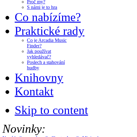
Proč my?
S námi je to hra
Co nabízíme?
Praktické rady
Co je Arcadia Music
Finder?
Jak používat
vyhledávač?
Poslech a stahování
hudby
Knihovny
Kontakt
Skip to content
Novinky: