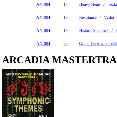
AN-004
17
Heavy Heart / Těžké
AN-004
18
Resistance / Vzdor
AN-004
19
Historic Shadows / St
AN-004
20
Grand Desires / Velk
ARCADIA MASTERTR