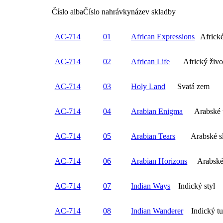
Číslo alba
Číslo nahrávky
název skladby
AC-714
01
African Expressions
Africké
AC-714
02
African Life
Africký živo
AC-714
03
Holy Land
Svatá zem
AC-714
04
Arabian Enigma
Arabské ta
AC-714
05
Arabian Tears
Arabské sl
AC-714
06
Arabian Horizons
Arabské 
AC-714
07
Indian Ways
Indický styl
AC-714
08
Indian Wanderer
Indický tu