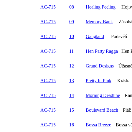
AC-715
08
Healing Feeling
Hojivý
AC-715
09
Memory Bank
Zásobár
AC-715
10
Gangland
Podsvětí
AC-715
11
Hen Party Ragga
Hen Pa
AC-715
12
Grand Designs
Úžasné 
AC-715
13
Pretty In Pink
Kráska v
AC-715
14
Morning Deadline
Ranní
AC-715
15
Boulevard Beach
Pláž u
AC-715
16
Bossa Breeze
Bossa vá