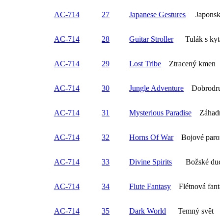
AC-714
27
Japanese Gestures
Japonská
AC-714
28
Guitar Stroller
Tulák s kyt
AC-714
29
Lost Tribe
Ztracený kmen
AC-714
30
Jungle Adventure
Dobrodruž
AC-714
31
Mysterious Paradise
Záhadn
AC-714
32
Horns Of War
Bojové paro
AC-714
33
Divine Spirits
Božské duc
AC-714
34
Flute Fantasy
Flétnová fant
AC-714
35
Dark World
Temný svět