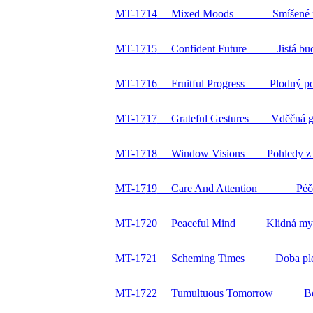
MT-17
14
Mixed Moods Smíšené n
MT-17
15
Confident Future Jistá bud
MT-17
16
Fruitful Progress Plodný po
MT-17
17
Grateful Gestures Vděčná ge
MT-17
18
Window Visions Pohledy z 
MT-17
19
Care And Attention Péče a
MT-17
20
Peaceful Mind Klidná my
MT-17
21
Scheming Times Doba plet
MT-17
22
Tumultuous Tomorrow Bouřl