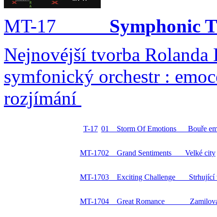
MT-17
Symphonic 
Nejnovéjší tvorba Rolanda
symfonický orchestr : emoce
rozjímání
T-17
01
Storm Of Emotions Bouře em
MT-17
02
Grand Sentiments Velké city
MT-17
03
Exciting Challenge Strhující 
MT-17
04
Great Romance Zamilova