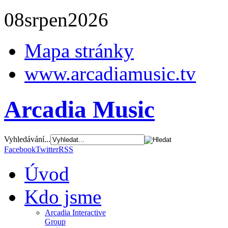
08
srpen
2026
Mapa stránky
www.arcadiamusic.tv
Arcadia Music
Vyhledávání...
Facebook
Twitter
RSS
Úvod
Kdo jsme
Arcadia Interactive
Group