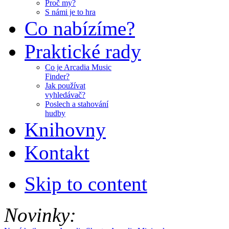
Proč my?
S námi je to hra
Co nabízíme?
Praktické rady
Co je Arcadia Music
Finder?
Jak používat
vyhledávač?
Poslech a stahování
hudby
Knihovny
Kontakt
Skip to content
Novinky: