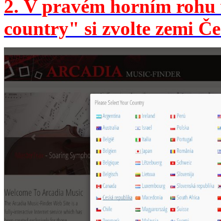
2. V pravém horním rohu v
country" si zvolte zemi Č