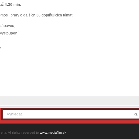
až 4:30 min.
mos library o dalších 38 doplňujících témat:
zábavou,
 vystoupení
e
na. All rights reserved to
www.mediafilm.sk
.