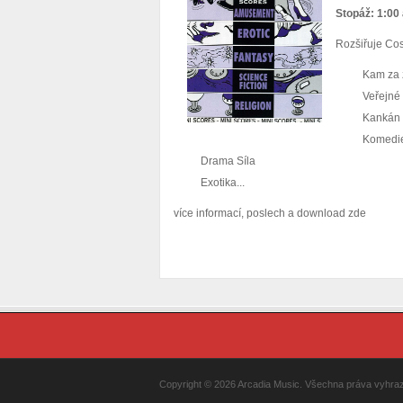
Stopáž: 1:00 
Rozšiřuje Cos
Kam za 
Veřejné
Kankán
Komedi
Drama Síla
Exotika...
více informací, poslech a download zde
Copyright © 2026 Arcadia Music. Všechna práva vyhraze