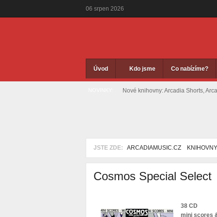
06
srpen
2026
Úvod
Kdo jsme
Co nabízíme?
NOVINKY:
Nové knihovny: Arcadia Shorts, Arc
JSTE ZDE:
ARCADIAMUSIC.CZ
KNIHOVN
Cosmos Special Select
38 CD
mini scores